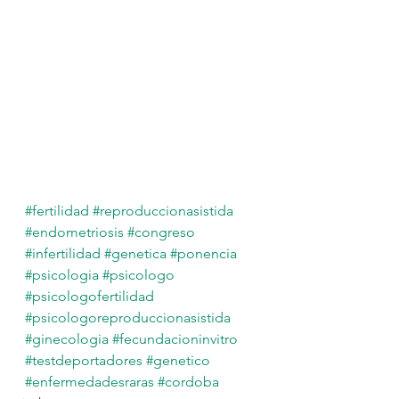
#fertilidad
#reproduccionasistida
#endometriosis
#congreso
#infertilidad
#genetica
#ponencia
#psicologia
#psicologo
#psicologofertilidad
#psicologoreproduccionasistida
#ginecologia
#fecundacioninvitro
#testdeportadores
#genetico
#enfermedadesraras
#cordoba