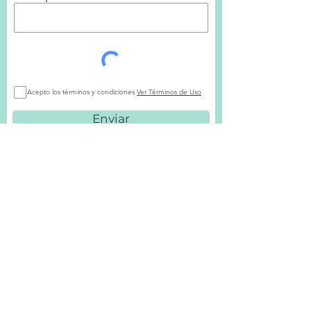
Acepto los términos y condiciones
Ver Términos de Uso
Enviar
Teléfono
+34 615 40 12 13
Correo
electrónico