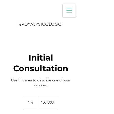
Initial
Consultation
Use this area to describe one of your
services.
100
dólares
1 h
1
100 US$
estadounidenses